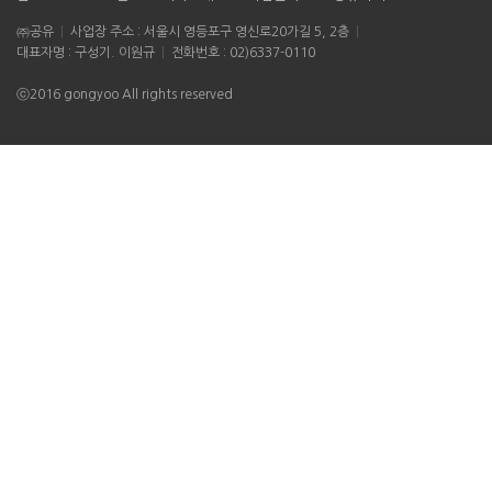
㈜공유
사업장 주소 : 서울시 영등포구 영신로20가길 5, 2층
대표자명 : 구성기. 이원규
전화번호 : 02)6337-0110
ⓒ2016 gongyoo All rights reserved