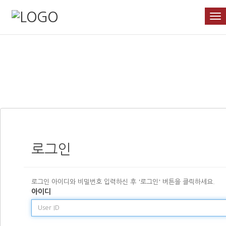
T
o
g
g
l
e
n
a
v
i
g
a
t
로그인
i
o
n
로그인 아이디와 비밀번호 입력하신 후 '로그인' 버튼을 클릭하세요.
아이디