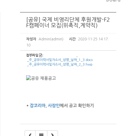
[공유] 국제 비영리단체 후원개발-F2
F캠페이너 모집(위촉직,계약직)
작성자
Admin(admin)
시간
2020-11-25 14:17:
10
첨부파일
:
,
_주_공유이력서및자소서_성명_날짜_1_3.docx
_주_공유이력서및자소서_성명_날짜_2_3.hwp
*
잡코리아
,
사람인
에서 공고 확인하기