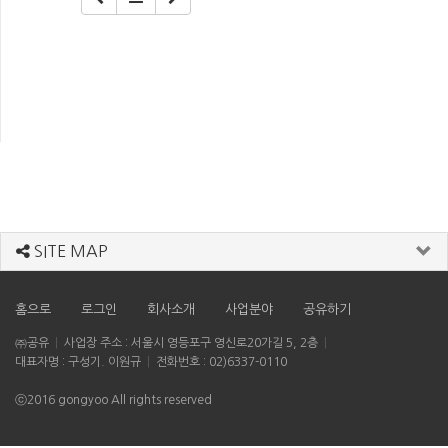
SITE MAP
홈으로
로그인
회사소개
사업분야
공유하기
㈜공유
사업장 주소 : 서울시 영등포구 영신로20가길 5, 2층
대표자명 : 구성기. 이원규
전화번호 : 02)6337-0110
ⓒ2016 gongyoo All rights reserved