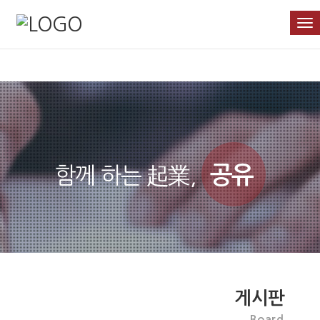
T
o
g
g
l
e
n
a
v
i
g
공유
함께 하는 起業,
a
t
i
o
n
게시판
Board